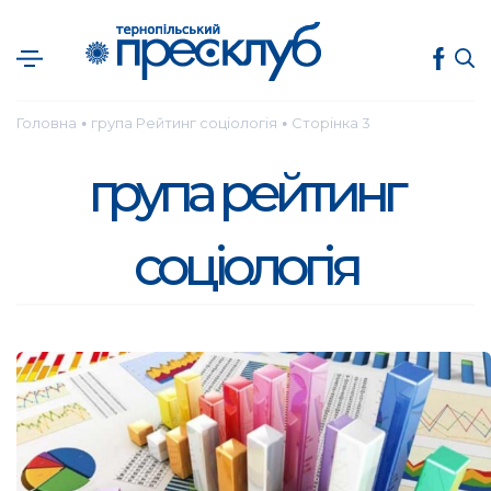
Головна
група Рейтинг соціологія
Сторінка 3
●
●
група рейтинг
соціологія