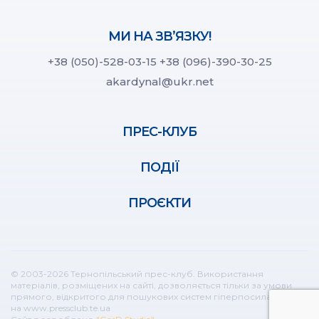
МИ НА ЗВ’ЯЗКУ!
+38 (050)-528-03-15
+38 (096)-390-30-25
akardynal@ukr.net
ПРЕС-КЛУБ
ПОДІЇ
ПРОЄКТИ
© 2003-2026 Тернопільський прес-клуб. Використання
матеріалів, розміщених на сайті, дозволяється тільки за умови
прямого, відкритого для пошукових систем гіперпосилання
на www.pressclub.te.ua