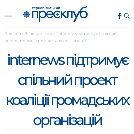
Головна
Записи з тегом "Internews підтримує спільний
●
проект Коаліції громадських організацій"
internews підтримує
спільний проект
коаліції громадських
організацій