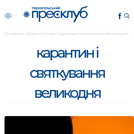
Головна
Записи з тегом "карантин і святкування Великодня"
●
карантин і
святкування
великодня