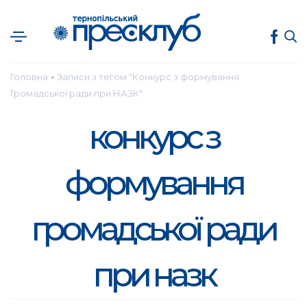
Головна
Записи з тегом "Конкурс з формування
●
Громадської ради при НАЗК"
конкурс з
формування
громадської ради
при назк