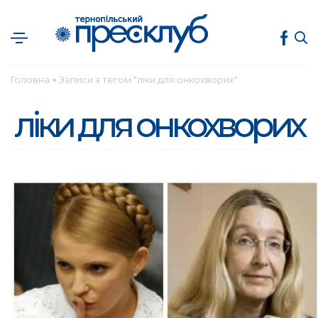
Головна
Записи з тегом "ліки для онкохворих"
●
ліки для онкохворих