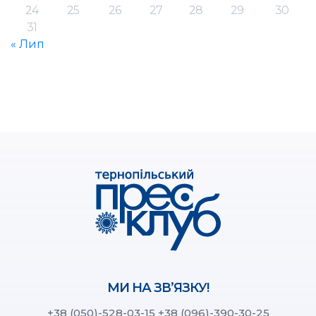
24
25
26
27
28
29
30
31
« Лип
МИ НА ЗВ’ЯЗКУ!
+38 (050)-528-03-15
+38 (096)-390-30-25