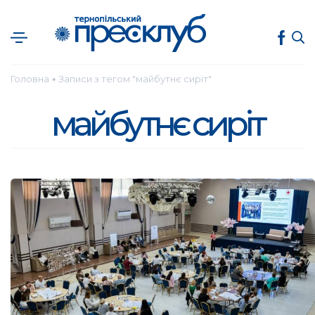
Головна
Записи з тегом "майбутнє сиріт"
●
майбутнє сиріт