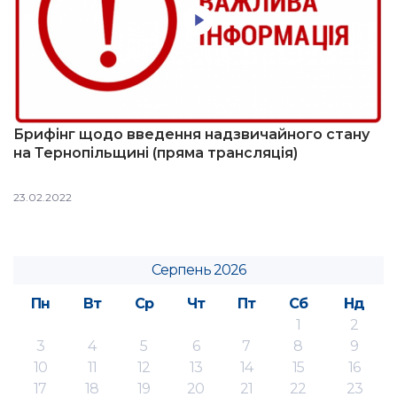
Брифінг щодо введення надзвичайного стану
на Тернопільщині (пряма трансляція)
23.02.2022
Серпень 2026
Пн
Вт
Ср
Чт
Пт
Сб
Нд
1
2
3
4
5
6
7
8
9
10
11
12
13
14
15
16
17
18
19
20
21
22
23