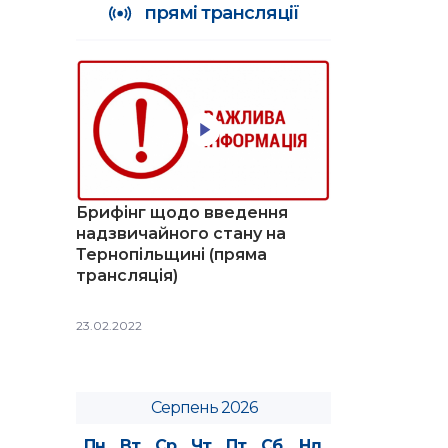
прямі трансляції
Брифінг щодо введення
надзвичайного стану на
Тернопільщині (пряма
трансляція)
23.02.2022
Серпень 2026
Пн
Вт
Ср
Чт
Пт
Сб
Нд