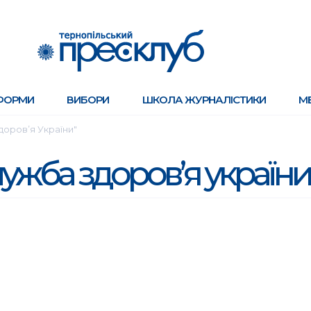
ФОРМИ
ВИБОРИ
ШКОЛА ЖУРНАЛІСТИКИ
М
доров’я України"
ужба здоров’я україни