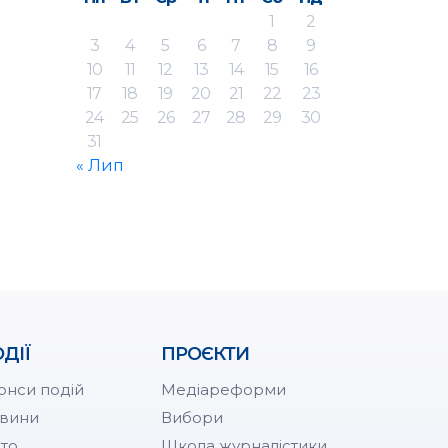
1
2
3
4
5
6
7
8
9
10
11
12
13
14
15
16
17
18
19
20
21
22
23
24
25
26
27
28
29
30
31
« Лип
ДІЇ
ПРОЄКТИ
онси подій
Медіареформи
вини
Вибори
то
Школа журналістики