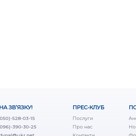
НА ЗВ’ЯЗКУ!
ПРЕС-КЛУБ
ПО
(050)-528-03-15
Послуги
Ан
(096)-390-30-25
Про нас
Но
dynal@ukr.net
Контакти
Фо