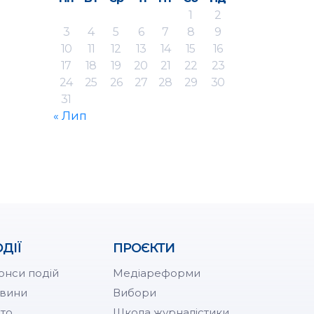
1
2
3
4
5
6
7
8
9
10
11
12
13
14
15
16
17
18
19
20
21
22
23
24
25
26
27
28
29
30
31
« Лип
ДІЇ
ПРОЄКТИ
онси подій
Медіареформи
вини
Вибори
то
Школа журналістики