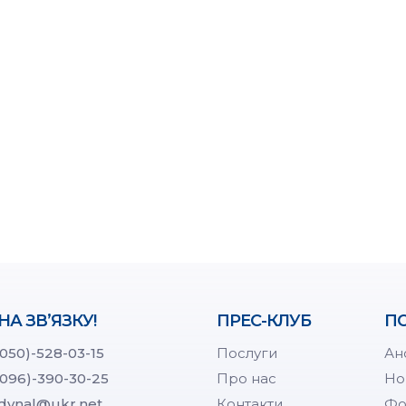
НА ЗВ’ЯЗКУ!
ПРЕС-КЛУБ
ПО
(050)-528-03-15
Послуги
Ан
(096)-390-30-25
Про нас
Но
dynal@ukr.net
Контакти
Фо