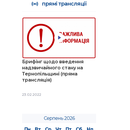
прямі трансляції
Брифінг щодо введення
надзвичайного стану на
Тернопільщині (пряма
трансляція)
23.02.2022
Серпень 2026
Пн
Вт
Ср
Чт
Пт
Сб
Нд