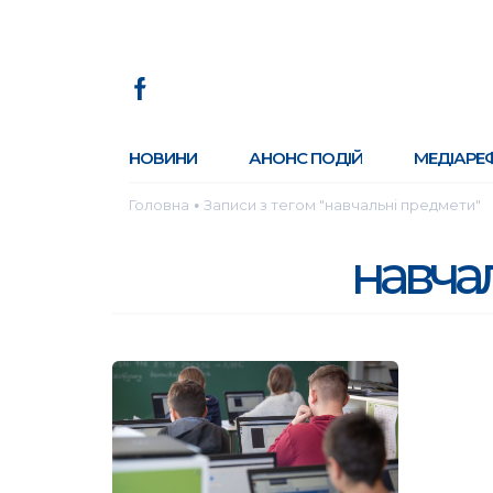
НОВИНИ
АНОНС ПОДІЙ
МЕДІАРЕ
Головна
Записи з тегом "навчальні предмети"
●
навча