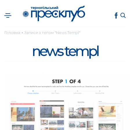
Головна
Записи з тегом "News Templ"
●
news templ