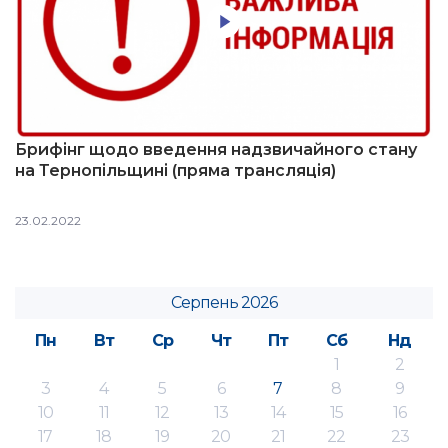
Брифінг щодо введення надзвичайного стану
на Тернопільщині (пряма трансляція)
23.02.2022
Серпень 2026
Пн
Вт
Ср
Чт
Пт
Сб
Нд
1
2
3
4
5
6
7
8
9
10
11
12
13
14
15
16
17
18
19
20
21
22
23