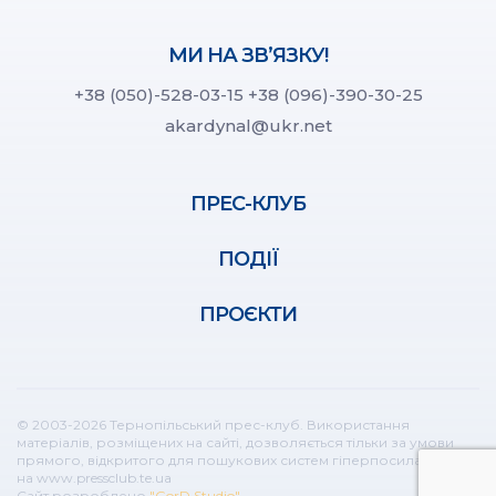
МИ НА ЗВ’ЯЗКУ!
+38 (050)-528-03-15
+38 (096)-390-30-25
akardynal@ukr.net
ПРЕС-КЛУБ
ПОДІЇ
ПРОЄКТИ
© 2003-2026 Тернопільський прес-клуб. Використання
матеріалів, розміщених на сайті, дозволяється тільки за умови
прямого, відкритого для пошукових систем гіперпосилання
на www.pressclub.te.ua
Сайт розроблено
"GorD Studio"