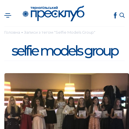
Головна
Записи з тегом "Selfie Models Group"
●
selfie models group