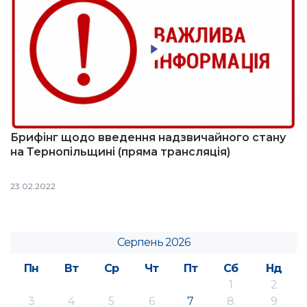
Брифінг щодо введення надзвичайного стану
на Тернопільщині (пряма трансляція)
23.02.2022
Серпень 2026
Пн
Вт
Ср
Чт
Пт
Сб
Нд
1
2
3
4
5
6
7
8
9