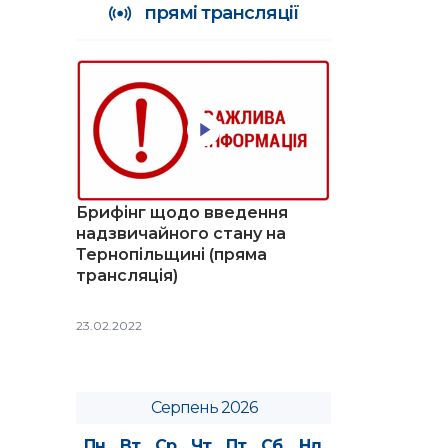
прямі трансляції
Брифінг щодо введення
надзвичайного стану на
Тернопільщині (пряма
трансляція)
23.02.2022
Серпень 2026
Пн
Вт
Ср
Чт
Пт
Сб
Нд