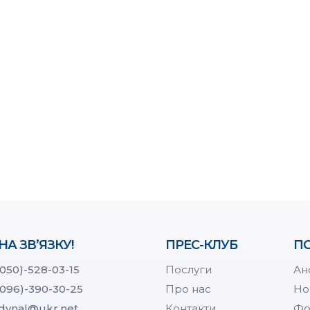
НА ЗВ’ЯЗКУ!
ПРЕС-КЛУБ
ПО
(050)-528-03-15
Послуги
Ан
(096)-390-30-25
Про нас
Но
dynal@ukr.net
Контакти
Фо