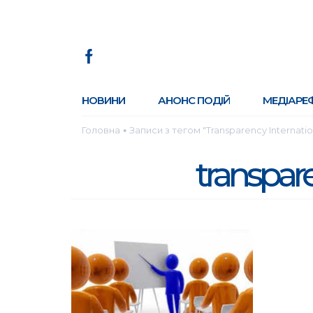
НОВИНИ
АНОНС ПОДІЙ
МЕДІАРЕ
Головна
Записи з тегом "Transparency Internatio
●
transpare