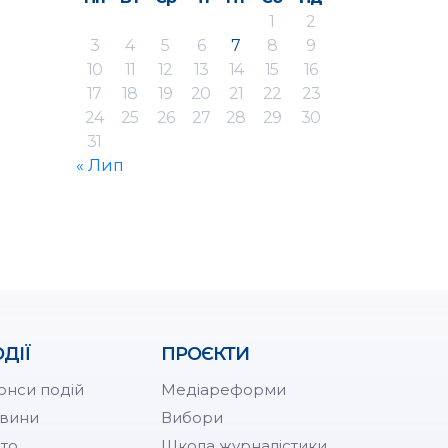
1
2
3
4
5
6
7
8
9
10
11
12
13
14
15
16
17
18
19
20
21
22
23
24
25
26
27
28
29
30
31
« Лип
ДІЇ
ПРОЄКТИ
онси подій
Медіареформи
вини
Вибори
то
Школа журналістики