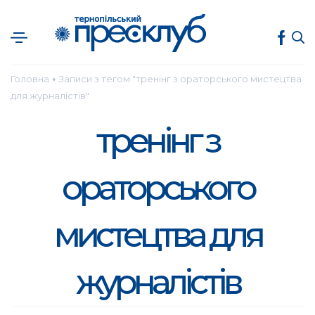
Головна
Записи з тегом "тренінг з ораторського мистецтва
●
для журналістів"
тренінг з
ораторського
мистецтва для
журналістів