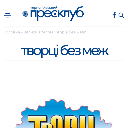
Головна
Записи з тегом "Творці без меж"
●
творці без меж