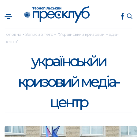
Головна
Записи з тегом "Українськйи кризовий медіа-
●
центр"
українськйи
кризовий медіа-
центр