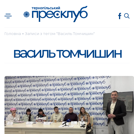
Головна
Записи з тегом "Василь Томчишин"
●
василь томчишин