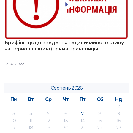
Брифінг щодо введення надзвичайного стану
на Тернопільщині (пряма трансляція)
23.02.2022
Серпень 2026
Пн
Вт
Ср
Чт
Пт
Сб
Нд
1
2
3
4
5
6
7
8
9
10
11
12
13
14
15
16
17
18
19
20
21
22
23