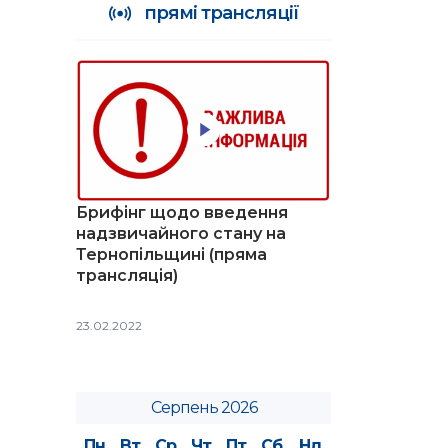
прямі трансляції
Брифінг щодо введення
надзвичайного стану на
Тернопільщині (пряма
трансляція)
23.02.2022
Серпень 2026
Пн
Вт
Ср
Чт
Пт
Сб
Нд