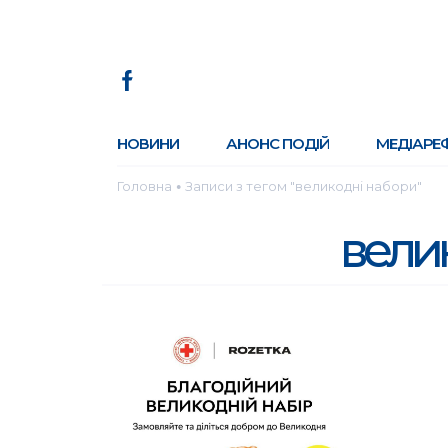
НОВИНИ
АНОНС ПОДІЙ
МЕДІАРЕ
Головна
Записи з тегом "великодні набори"
●
вели