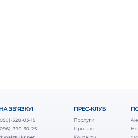
НА ЗВ’ЯЗКУ!
ПРЕС-КЛУБ
ПО
(050)-528-03-15
Послуги
Ан
(096)-390-30-25
Про нас
Но
dynal@ukr.net
Контакти
Фо