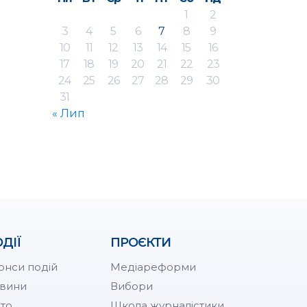
1
2
3
4
5
6
7
8
9
10
11
12
13
14
15
16
17
18
19
20
21
22
23
24
25
26
27
28
29
30
31
« Лип
ДІЇ
ПРОЄКТИ
онси подій
Медіареформи
вини
Вибори
то
Школа журналістики