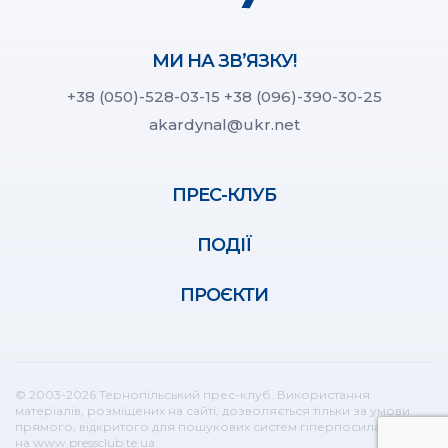
МИ НА ЗВ’ЯЗКУ!
+38 (050)-528-03-15
+38 (096)-390-30-25
akardynal@ukr.net
ПРЕС-КЛУБ
ПОДІЇ
ПРОЄКТИ
© 2003-2026 Тернопільський прес-клуб. Використання
матеріалів, розміщених на сайті, дозволяється тільки за умови
прямого, відкритого для пошукових систем гіперпосилання
на www.pressclub.te.ua