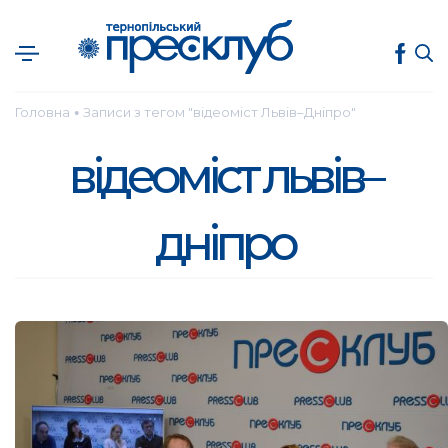
Головна
Записи з тегом "відеоміст Львів–Дніпро"
●
відеоміст львів–
дніпро