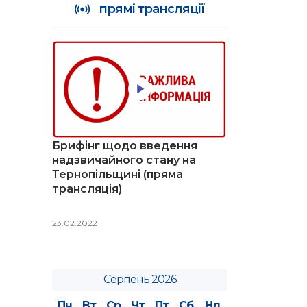
прямі трансляції
Брифінг щодо введення
надзвичайного стану на
Тернопільщині (пряма
трансляція)
23.02.2022
Серпень 2026
Пн
Вт
Ср
Чт
Пт
Сб
Нд