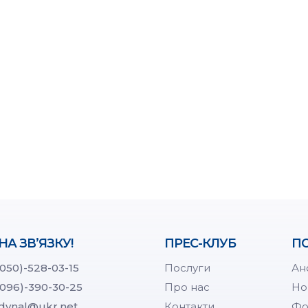
НА ЗВ’ЯЗКУ!
ПРЕС-КЛУБ
ПО
(050)-528-03-15
Послуги
Ан
(096)-390-30-25
Про нас
Но
dynal@ukr.net
Контакти
Фо