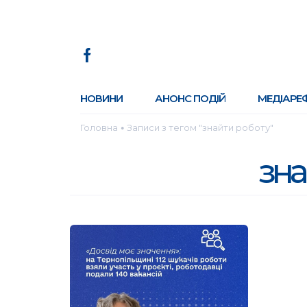
НОВИНИ
АНОНС ПОДІЙ
МЕДІАРЕ
Головна
Записи з тегом "знайти роботу"
●
зна