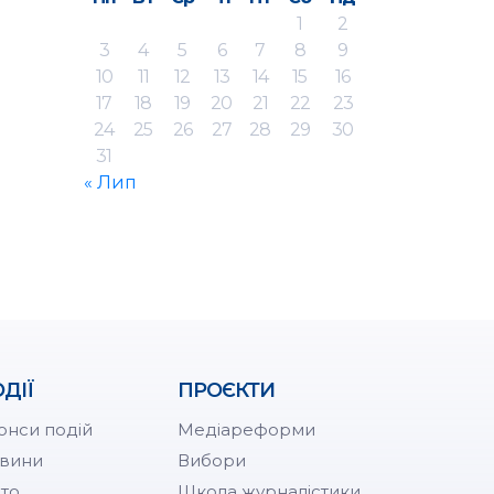
1
2
3
4
5
6
7
8
9
10
11
12
13
14
15
16
17
18
19
20
21
22
23
24
25
26
27
28
29
30
31
« Лип
ДІЇ
ПРОЄКТИ
онси подій
Медіареформи
вини
Вибори
то
Школа журналістики