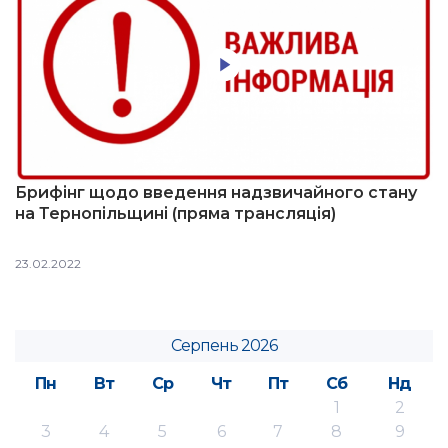
Брифінг щодо введення надзвичайного стану
на Тернопільщині (пряма трансляція)
23.02.2022
Серпень 2026
Пн
Вт
Ср
Чт
Пт
Сб
Нд
1
2
3
4
5
6
7
8
9