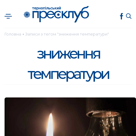
Головна
Записи з тегом "зниження температури"
●
зниження
температури