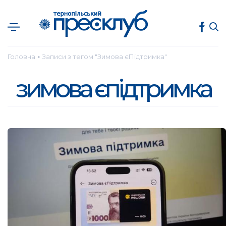
Головна
Записи з тегом "Зимова єПідтримка"
●
зимова єпідтримка