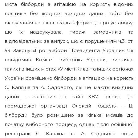
міста білборди з агітацією на користь відомих
політиків без жодних вихідних даних. Тобто без
вказування на тлі плакатів інформації про установу,
що їх надрукувала, тираж, замовників та
відповідальних за випуск, що є порушенням ч.3. ст.
59 Закону «Про вибори Президента України». Як
повідомив Комітет виборців України, вистачає
таких і в інших містах. «У місті Києві та інших регіонах
України розміщено білборди з агітацією на користь
С. Капліна та А. Садового, які не мають вихідних
даних, – зазначив на сайті КВУ голова цієї
громадської організації Олексій Кошель.
– Ці
білборди було розміщено за кілька місяців до
початку виборчого процесу, однак після офіційної
реєстрації С. Капліна та А. Садового вони