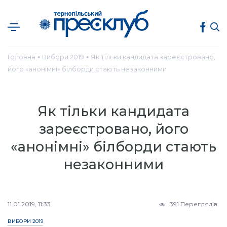
Головна
Вибори 2019
Як тільки кандидата зареєстровано,
●
●
його «анонімні» білборди стають незаконними
Як тільки кандидата
зареєстровано, його
«анонімні» білборди стають
незаконними
11.01.2019, 11:33
391 Переглядів
ВИБОРИ 2019