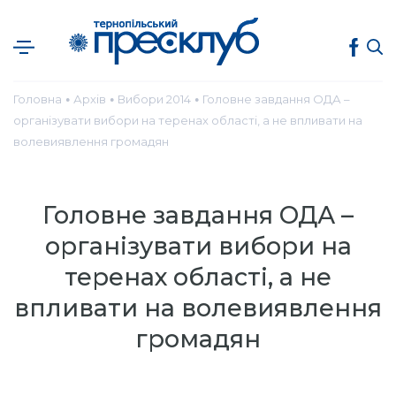
Головна
Архів
Вибори 2014
Головне завдання ОДА –
●
●
●
організувати вибори на теренах області, а не впливати на
волевиявлення громадян
Головне завдання ОДА –
організувати вибори на
теренах області, а не
впливати на волевиявлення
громадян