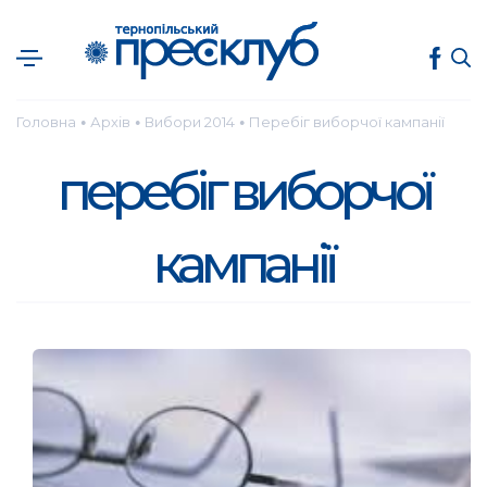
Головна
Архів
Вибори 2014
Перебіг виборчої кампанії
●
●
●
перебіг виборчої
кампанії