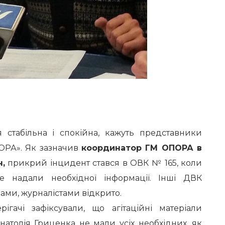
я стабільна і спокійна, кажуть представники
ОРА». Як зазначив
координатор ГМ ОПОРА в
,
прикрий інцидент стався в ОВК № 165, коли
не надали необхідної інформації. Інші ДВК
чами, журналістами відкрито.
рігачі зафіксували, що агітаційні матеріали
атолія Гриценка не мали усіх необхідних, як