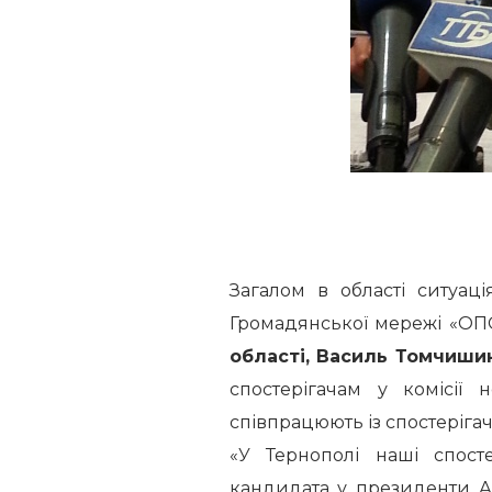
Загалом в області ситуаці
Громадянської мережі «ОП
області, Василь Томчишин
спостерігачам у комісії 
співпрацюють із спостеріга
«У Тернополі наші спосте
кандидата у президенти Ан