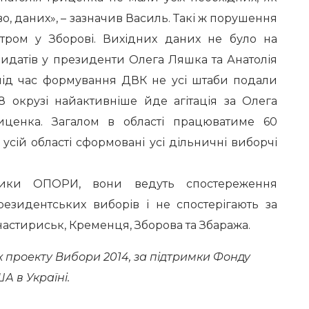
о, даних», – зазначив Василь. Такі ж порушення
ентром у Зборові. Вихідних даних не було на
дидатів у президенти Олега Ляшка та Анатолія
 під час формування ДВК не усі штаби подали
68 окрузі найактивніше йде агітація за Олега
риценка. Загалом в області працюватиме 60
 усій області сформовані усі дільничні виборчі
ники ОПОРИ, вони ведуть спостереження
резидентських виборів і не спостерігають за
астириськ, Кременця, Зборова та Збаража.
х проекту Вибори 2014, за підтримки Фонду
А в Україні.