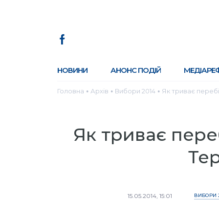
НОВИНИ
АНОНС ПОДІЙ
МЕДІАРЕ
Головна
Архів
Вибори 2014
Як триває перебі
●
●
●
Як триває пере
Те
15.05.2014, 15:01
ВИБОРИ 