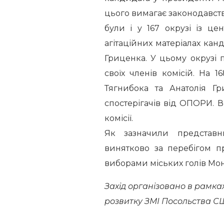
цього вимагає законодавств
були і у 167 окрузі із ц
агітаційних матеріалах кан
Гриценка. У цьому окрузі
своїх членів комісій. На 1
Тягнибока та Анатолія Г
спостерігачів від ОПОРИ. В
комісії.
Як зазначили представ
винятково за перебігом п
виборами міських голів Мон
Захід організовано в рамка
розвитку ЗМІ Посольства СШ