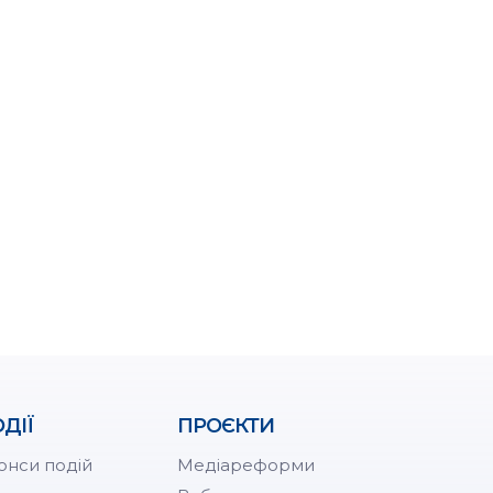
ДІЇ
ПРОЄКТИ
онси подій
Медіареформи