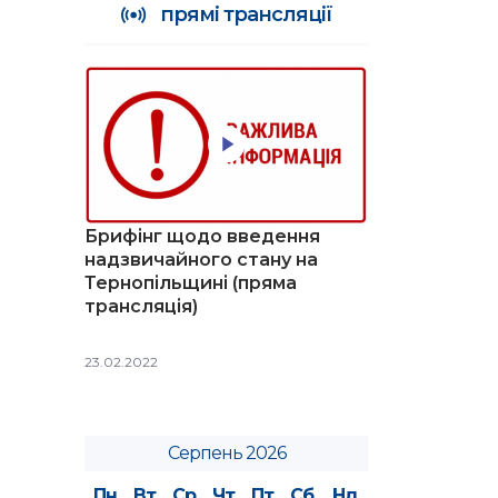
прямі трансляції
Брифінг щодо введення
надзвичайного стану на
Тернопільщині (пряма
трансляція)
23.02.2022
Серпень 2026
Пн
Вт
Ср
Чт
Пт
Сб
Нд