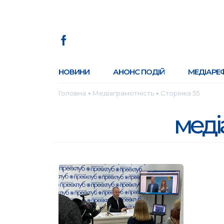
НОВИНИ
АНОНС ПОДІЙ
МЕДІАРЕ
Головна
Медіаграмотність
Сторінка 55
●
●
меді