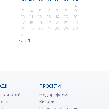
1
2
3
4
5
6
7
8
9
10
11
12
13
14
15
16
17
18
19
20
21
22
23
24
25
26
27
28
29
30
31
« Лип
ДІЇ
ПРОЄКТИ
онси подій
Медіареформи
вини
Вибори
то
Школа журналістики