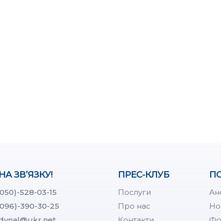
НА ЗВ’ЯЗКУ!
ПРЕС-КЛУБ
ПО
(050)-528-03-15
Послуги
Ан
(096)-390-30-25
Про нас
Но
dynal@ukr.net
Контакти
Фо