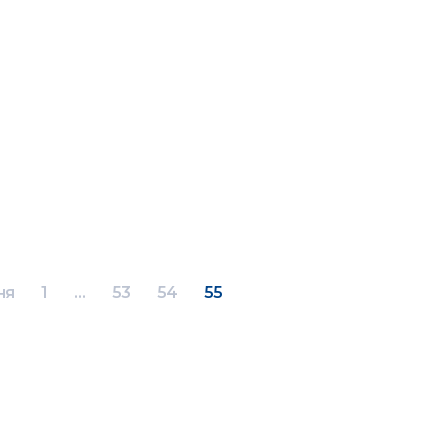
ня
1
…
53
54
55