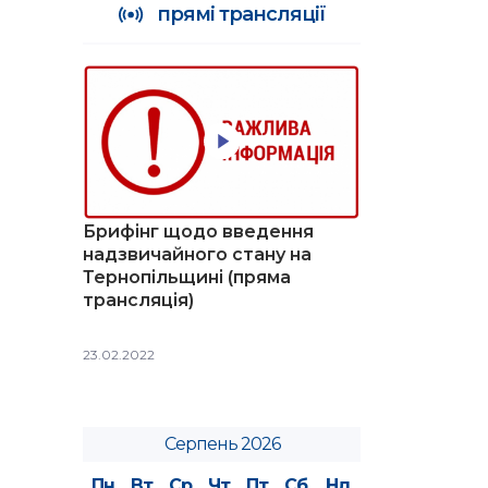
прямі трансляції
Брифінг щодо введення
надзвичайного стану на
Тернопільщині (пряма
трансляція)
23.02.2022
Серпень 2026
Пн
Вт
Ср
Чт
Пт
Сб
Нд