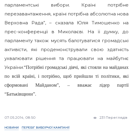
парламентські вибори. Країні потрібне
перезавантаження, країні потрібна абсолютна нова
Верховна Рада”, – сказала Юлія Тимошенко на
прес-конференції в Миколаєві.
На її думку, до
парламенту також мусять балотуватися громадські
активісти, які продемонстрували свою здатність
ухвалювати рішення та працювати на майбутнє
України.
“Потрібні громадські діячі, які стояли на майданах
по всій країні, і потрібно, щоб прийшли ті політики, які
сформовані Майданом”, – вважає лідер партії
“Батьківщини”.
07.05.2014, 08:50
231 Переглядів
НОВИНИ
ПЕРЕБІГ ВИБОРЧОЇ КАМПАНІЇ