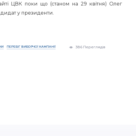
айті ЦВК поки що (станом на 29 квітня) Олег
ндидат у президенти.
НИ
ПЕРЕБІГ ВИБОРЧОЇ КАМПАНІЇ
386 Переглядів