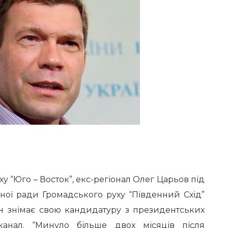
у “Юго – Восток”, екс-регіонал Олег Царьов під
ної ради Громадського руху “Південний Схід”
ін знімає свою кандидатуру з президентських
анал.
“Минуло більше двох місяців після