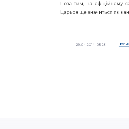
Поза тим, на офіційному с
Царьов ще значиться як ка
29.04.2014, 05:23
НОВИ