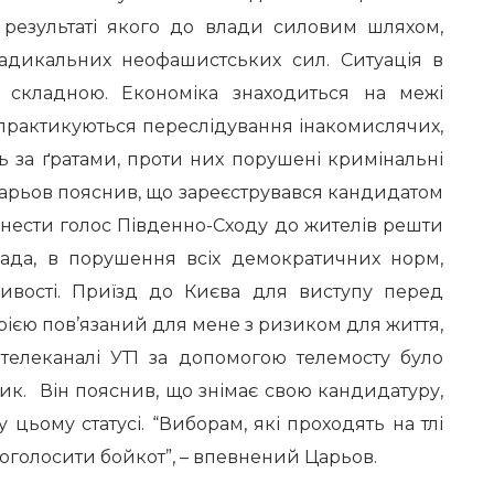
в результаті якого до влади силовим шляхом,
дикальних неофашистських сил. Ситуація в
е складною. Економіка знаходиться на межі
 практикуються переслідування інакомислячих,
ть за ґратами, проти них порушені кримінальні
рьов пояснив, що зареєструвався кандидатом
онести голос Південно-Сходу до жителів решти
лада, в порушення всіх демократичних норм,
ивості. Приїзд до Києва для виступу перед
рією пов’язаний для мене з ризиком для життя,
 телеканалі УТ1 за допомогою телемосту було
ітик. Він пояснив, що знімає свою кандидатуру,
 цьому статусі. “Виборам, які проходять на тлі
 оголосити бойкот”, – впевнений
Царьов
.