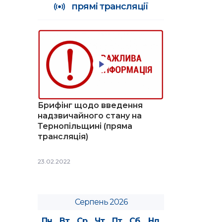
прямі трансляції
Брифінг щодо введення
надзвичайного стану на
Тернопільщині (пряма
трансляція)
23.02.2022
Серпень 2026
Пн
Вт
Ср
Чт
Пт
Сб
Нд