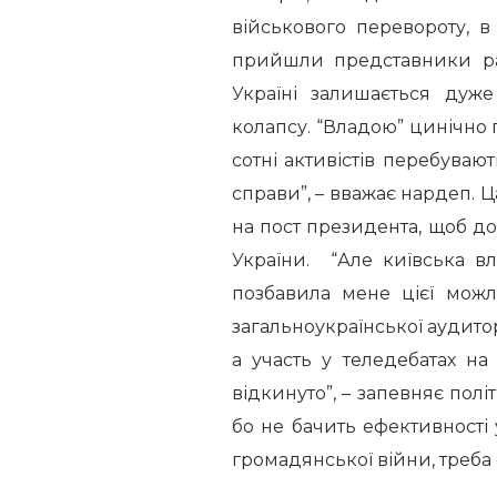
військового перевороту, 
прийшли представники ра
Україні залишається дуж
колапсу. “Владою” цинічно
сотні активістів перебуваю
справи”, – вважає нардеп.
Ца
на пост президента, щоб д
України. “Але київська в
позбавила мене цієї можл
загальноукраїнської аудито
а участь у теледебатах на
відкинуто”, – запевняє пол
бо не бачить ефективності у
громадянської війни, треба