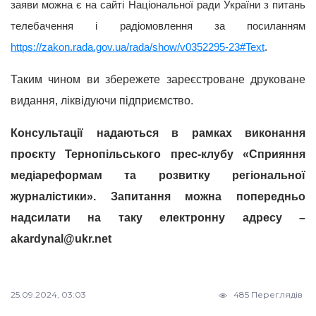
заяви можна є на сайті Національної ради
України з питань
телебачення і радіомовлення
за посиланням
https://zakon.rada.gov.ua/rada/show/v0352295-23#Text
.
Таким чином ви збережете зареєстроване друковане
видання, ліквідуючи підприємство.
Консультації надаються в рамках виконання
проєкту Тернопільського прес-клубу «Сприяння
медіареформам та розвитку регіональної
журналістики». Запитання можна попередньо
надсилати на таку електронну адресу –
akardynal@ukr.net
25.09.2024, 03:03
485 Переглядів