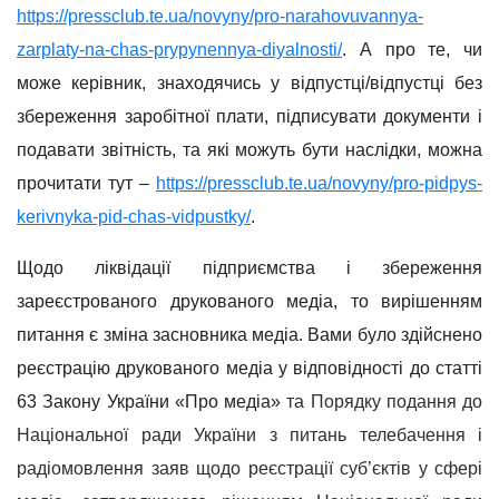
https://pressclub.te.ua/novyny/pro-narahovuvannya-
zarplaty-na-chas-prypynennya-diyalnosti/
. А про те, чи
може керівник, знаходячись у відпустці/відпустці без
збереження заробітної плати, підписувати документи і
подавати звітність, та які можуть бути наслідки, можна
прочитати тут –
https://pressclub.te.ua/novyny/pro-pidpys-
kerivnyka-pid-chas-vidpustky/
.
Щодо ліквідації підприємства і збереження
зареєстрованого друкованого медіа, то вирішенням
питання є зміна засновника медіа. Вами було здійснено
реєстрацію друкованого медіа у відповідності до статті
63 Закону України «Про медіа»
та Порядку подання до
Національної ради України з питань телебачення і
радіомовлення заяв щодо реєстрації суб’єктів у сфері