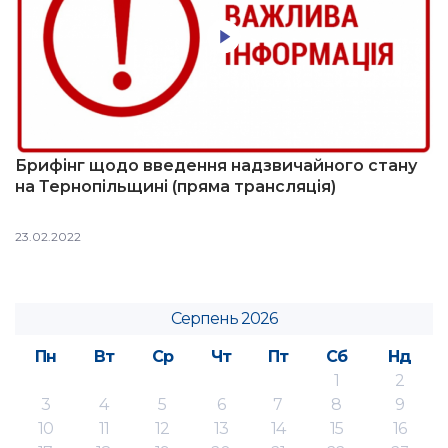
Брифінг щодо введення надзвичайного стану
на Тернопільщині (пряма трансляція)
23.02.2022
Серпень 2026
Пн
Вт
Ср
Чт
Пт
Сб
Нд
1
2
3
4
5
6
7
8
9
10
11
12
13
14
15
16