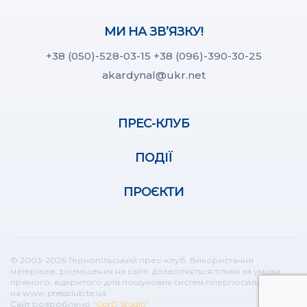
МИ НА ЗВ’ЯЗКУ!
+38 (050)-528-03-15
+38 (096)-390-30-25
akardynal@ukr.net
ПРЕС-КЛУБ
ПОДІЇ
ПРОЄКТИ
© 2003-2026 Тернопільський прес-клуб. Використання
матеріалів, розміщених на сайті, дозволяється тільки за умови
прямого, відкритого для пошукових систем гіперпосилання
на www.pressclub.te.ua
Сайт розроблено
"GorD Studio"