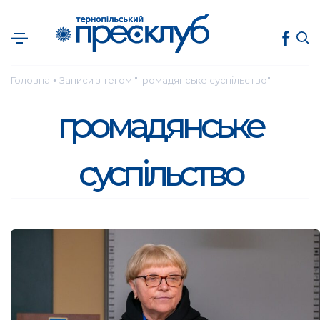
Головна
Записи з тегом "громадянське суспільство"
●
громадянське
суспільство