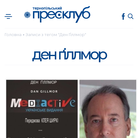
Головна
Записи з тегом "Ден Ґіллмор"
●
ден ґіллмор