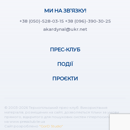
МИ НА ЗВ’ЯЗКУ!
+38 (050)-528-03-15
+38 (096)-390-30-25
akardynal@ukr.net
ПРЕС-КЛУБ
ПОДІЇ
ПРОЄКТИ
© 2003-2026 Тернопільський прес-клуб. Використання
матеріалів, розміщених на сайті, дозволяється тільки за умови
прямого, відкритого для пошукових систем гіперпосилання
на www.pressclub.te.ua
Сайт розроблено
"GorD Studio"