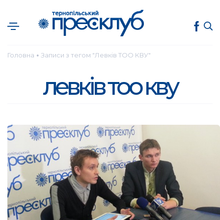
Головна
Записи з тегом "Левків ТОО КВУ"
●
левків тоо кву