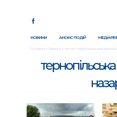
НОВИНИ
АНОНС ПОДІЙ
МЕДІАРЕ
Головна
Записи з тегом "тернопільська школа-
●
тернопільська
наза