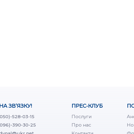
НА ЗВ’ЯЗКУ!
ПРЕС-КЛУБ
ПО
(050)-528-03-15
Послуги
Ан
(096)-390-30-25
Про нас
Но
dynal@ukr.net
Контакти
Фо