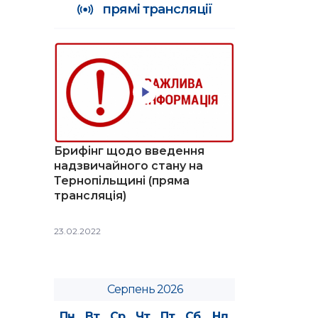
прямі трансляції
Брифінг щодо введення
надзвичайного стану на
Тернопільщині (пряма
трансляція)
23.02.2022
Серпень 2026
Пн
Вт
Ср
Чт
Пт
Сб
Нд