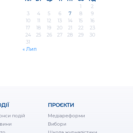
1
2
3
4
5
6
7
8
9
10
11
12
13
14
15
16
17
18
19
20
21
22
23
24
25
26
27
28
29
30
31
« Лип
ДІЇ
ПРОЄКТИ
онси подій
Медіареформи
вини
Вибори
то
Школа журналістики