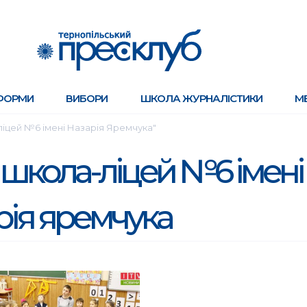
ФОРМИ
ВИБОРИ
ШКОЛА ЖУРНАЛІСТИКИ
М
ліцей №6 імені Назарія Яремчука"
 школа-ліцей №6 імені
рія яремчука