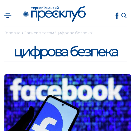
Головна
Записи з тегом "цифрова безпека"
●
цифрова безпека