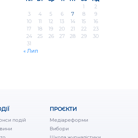
1
2
3
4
5
6
7
8
9
10
11
12
13
14
15
16
17
18
19
20
21
22
23
24
25
26
27
28
29
30
31
« Лип
ДІЇ
ПРОЄКТИ
онси подій
Медіареформи
вини
Вибори
то
Школа журналістики