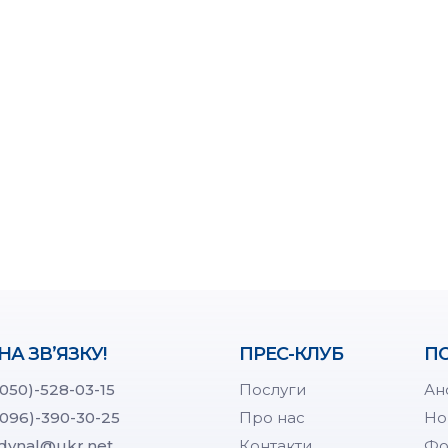
НА ЗВ’ЯЗКУ!
ПРЕС-КЛУБ
ПО
(050)-528-03-15
Послуги
Ан
(096)-390-30-25
Про нас
Но
dynal@ukr.net
Контакти
Фо