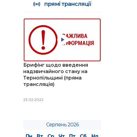
прямі трансляції
Брифінг щодо введення
надзвичайного стану на
Тернопільщині (пряма
трансляція)
23.02.2022
Серпень 2026
Пн
Вт
Ср
Чт
Пт
Сб
Нд