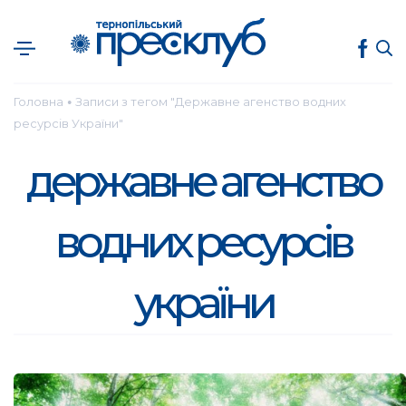
Головна
Записи з тегом "Державне агенство водних
●
ресурсів України"
державне агенство
водних ресурсів
україни