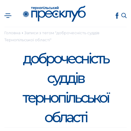
Головна
Записи з тегом "доброчесність суддів
●
Тернопільської області"
доброчесність
суддів
тернопільської
області