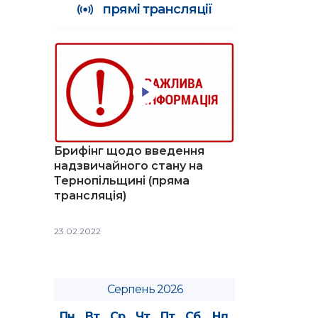
прямі трансляції
Брифінг щодо введення
надзвичайного стану на
Тернопільщині (пряма
трансляція)
23.02.2022
Серпень 2026
Пн
Вт
Ср
Чт
Пт
Сб
Нд