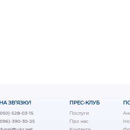
НА ЗВ’ЯЗКУ!
ПРЕС-КЛУБ
ПО
(050)-528-03-15
Послуги
Ан
(096)-390-30-25
Про нас
Но
dynal@ukr.net
Контакти
Фо