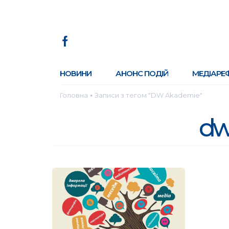
НОВИНИ
АНОНС ПОДІЙ
МЕДІАРЕ
Головна
Записи з тегом "DW Akademie"
●
dw