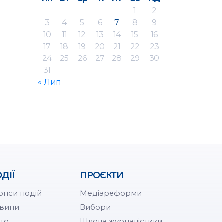
1
2
3
4
5
6
7
8
9
10
11
12
13
14
15
16
17
18
19
20
21
22
23
24
25
26
27
28
29
30
31
« Лип
ДІЇ
ПРОЄКТИ
онси подій
Медіареформи
вини
Вибори
то
Школа журналістики