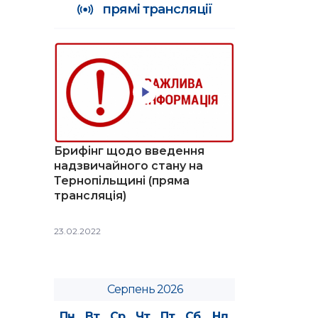
прямі трансляції
Брифінг щодо введення
надзвичайного стану на
Тернопільщині (пряма
трансляція)
23.02.2022
Серпень 2026
Пн
Вт
Ср
Чт
Пт
Сб
Нд