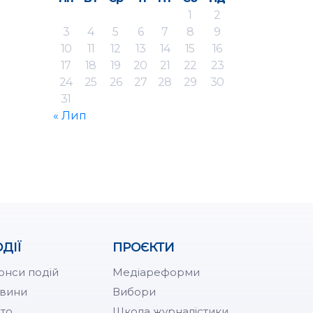
1
2
3
4
5
6
7
8
9
10
11
12
13
14
15
16
17
18
19
20
21
22
23
24
25
26
27
28
29
30
31
« Лип
ДІЇ
ПРОЄКТИ
онси подій
Медіареформи
вини
Вибори
то
Школа журналістики