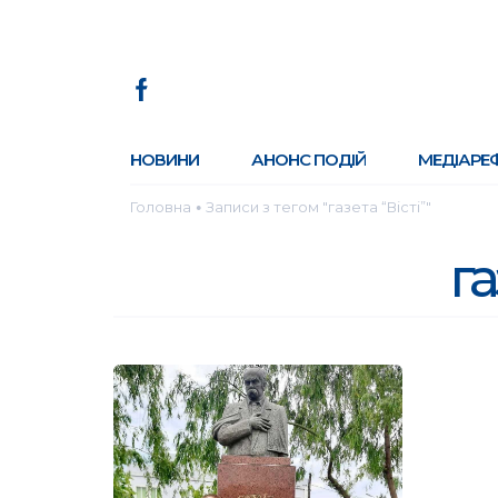
НОВИНИ
АНОНС ПОДІЙ
МЕДІАРЕ
Головна
Записи з тегом "газета “Вісті”"
●
га