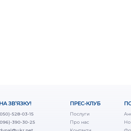
НА ЗВ’ЯЗКУ!
ПРЕС-КЛУБ
ПО
(050)-528-03-15
Послуги
Ан
(096)-390-30-25
Про нас
Но
dynal@ukr.net
Контакти
Фо