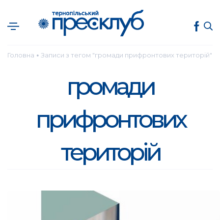
Головна
Записи з тегом "громади прифронтових територій"
●
громади
прифронтових
територій