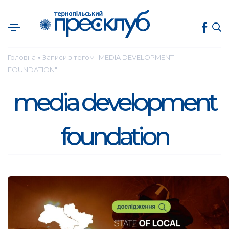
Головна
Записи з тегом "MEDIA DEVELOPMENT
●
FOUNDATION"
media development
foundation