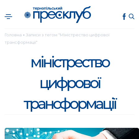
Головна
Записи з тегом "Міністрество цифрової
●
трансформації"
міністрество
цифрової
трансформації