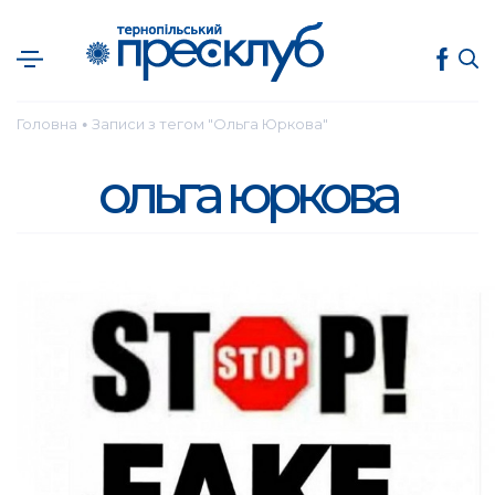
Головна
Записи з тегом "Ольга Юркова"
●
ольга юркова