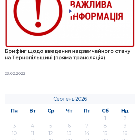
Брифінг щодо введення надзвичайного стану
на Тернопільщині (пряма трансляція)
23.02.2022
Серпень 2026
Пн
Вт
Ср
Чт
Пт
Сб
Нд
1
2
3
4
5
6
7
8
9
10
11
12
13
14
15
16