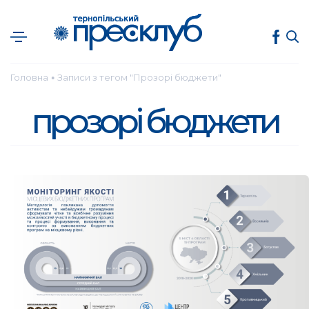
Головна
Записи з тегом "Прозорі бюджети"
●
прозорі бюджети