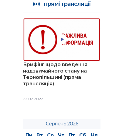
прямі трансляції
Брифінг щодо введення
надзвичайного стану на
Тернопільщині (пряма
трансляція)
23.02.2022
Серпень 2026
Пн
Вт
Ср
Чт
Пт
Сб
Нд