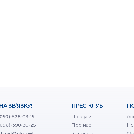
НА ЗВ’ЯЗКУ!
ПРЕС-КЛУБ
ПО
(050)-528-03-15
Послуги
Ан
(096)-390-30-25
Про нас
Но
dynal@ukr.net
Контакти
Фо