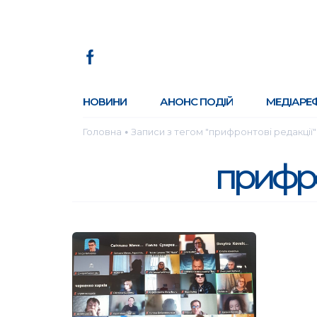
НОВИНИ
АНОНС ПОДІЙ
МЕДІАРЕ
Головна
Записи з тегом "прифронтові редакції"
●
прифро