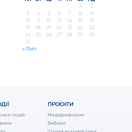
1
2
3
4
5
6
7
8
9
10
11
12
13
14
15
16
17
18
19
20
21
22
23
24
25
26
27
28
29
30
31
« Лип
ДІЇ
ПРОЄКТИ
онси подій
Медіареформи
вини
Вибори
то
Школа журналістики