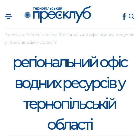
Головна
Записи з тегом "Регіональний офіс водних ресурсів
●
у Тернопільській області"
регіональний офіс
водних ресурсів у
тернопільській
області