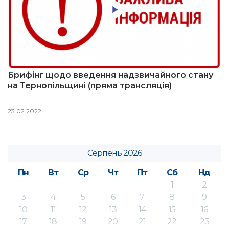
Брифінг щодо введення надзвичайного стану
на Тернопільщині (пряма трансляція)
23.02.2022
Серпень 2026
Пн
Вт
Ср
Чт
Пт
Сб
Нд
1
2
3
4
5
6
7
8
9
10
11
12
13
14
15
16
17
18
19
20
21
22
23