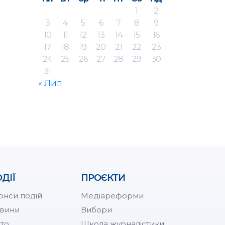
1
2
3
4
5
6
7
8
9
10
11
12
13
14
15
16
17
18
19
20
21
22
23
24
25
26
27
28
29
30
31
« Лип
ДІЇ
ПРОЄКТИ
онси подій
Медіареформи
вини
Вибори
то
Школа журналістики