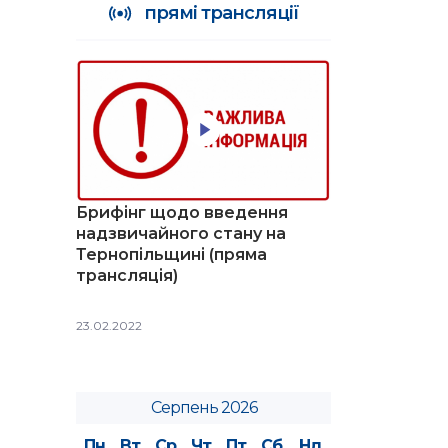
прямі трансляції
Брифінг щодо введення
надзвичайного стану на
Тернопільщині (пряма
трансляція)
23.02.2022
Серпень 2026
Пн
Вт
Ср
Чт
Пт
Сб
Нд