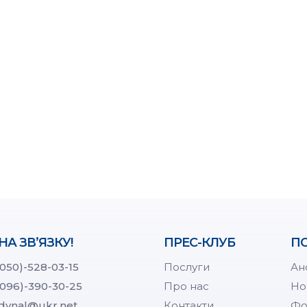
НА ЗВ’ЯЗКУ!
ПРЕС-КЛУБ
ПО
(050)-528-03-15
Послуги
Ан
(096)-390-30-25
Про нас
Но
dynal@ukr.net
Контакти
Фо