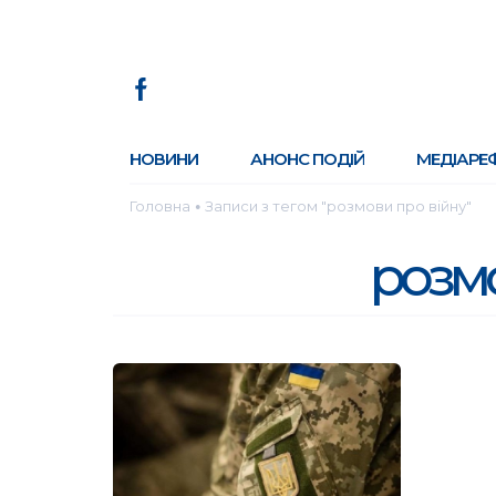
НОВИНИ
АНОНС ПОДІЙ
МЕДІАРЕ
Головна
Записи з тегом "розмови про війну"
●
розмо